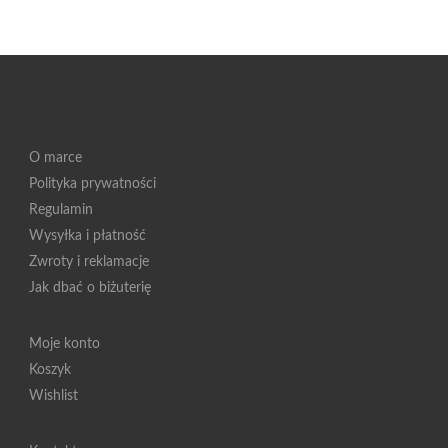
O marce
Polityka prywatności
Regulamin
Wysyłka i płatność
Zwroty i reklamacje
Jak dbać o biżuterię
Moje konto
Koszyk
Wishlist