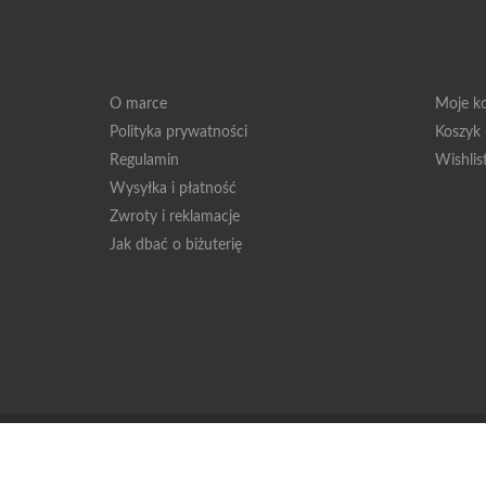
O marce
Moje k
Polityka prywatności
Koszyk
Regulamin
Wishlis
Wysyłka i płatność
Zwroty i reklamacje
Jak dbać o biżuterię