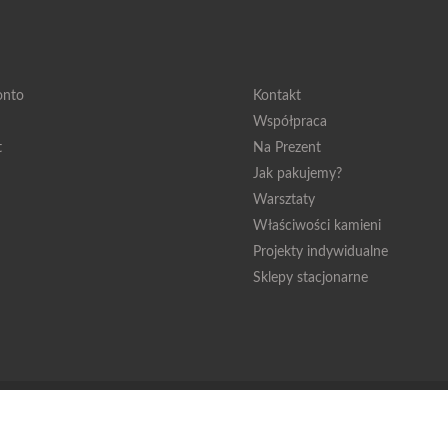
onto
Kontakt
Współpraca
t
Na Prezent
Jak pakujemy?
Warsztaty
Właściwości kamieni
Projekty indywidualne
Sklepy stacjonarne