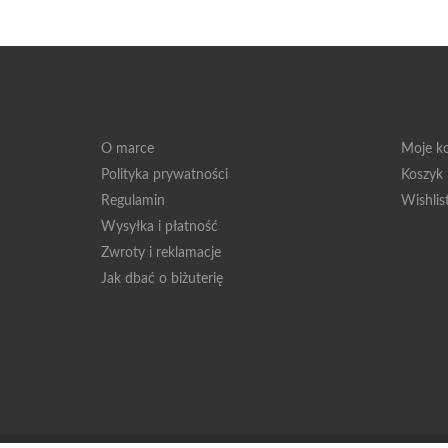
O marce
Moje k
Polityka prywatności
Koszyk
Regulamin
Wishlis
Wysyłka i płatność
Zwroty i reklamacje
Jak dbać o biżuterię