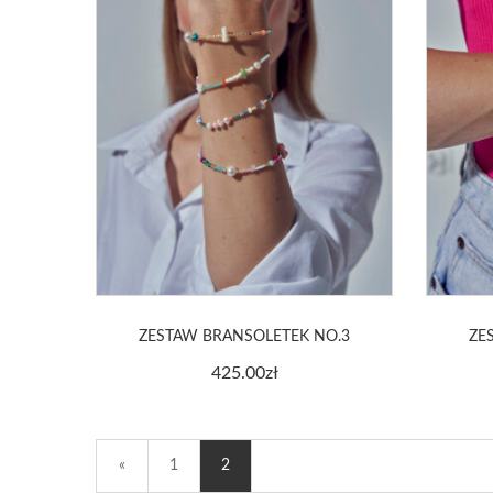
ZESTAW BRANSOLETEK NO.3
ZE
425.00
zł
«
1
2