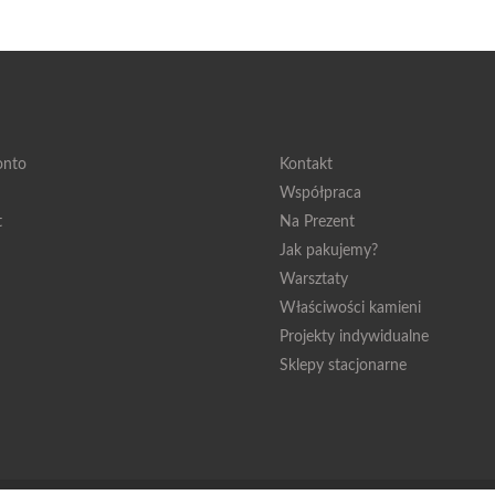
onto
Kontakt
Współpraca
t
Na Prezent
Jak pakujemy?
Warsztaty
Właściwości kamieni
Projekty indywidualne
Sklepy stacjonarne